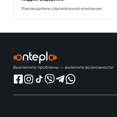
Руководитель строительной компании
Выключите проблемы — включите возможности
Відкрити Shreem Facebook
Відкрити Shreem Instagram
Відкрити Shreem Tik Tok
Відкрити Shreem Viber
Відкрити Shreem Telegram
Відкрити Shreem Whatsa