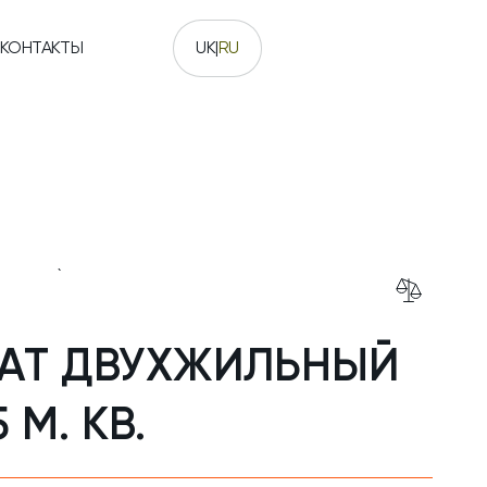
КОНТАКТЫ
UK
|
RU
`
Add to Co
МАТ ДВУХЖИЛЬНЫЙ
 М. КВ.