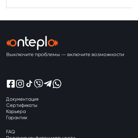
Выключите проблемы — включите возможности
Відкрити Shreem Facebook
Відкрити Shreem Instagram
Відкрити Shreem Tik Tok
Відкрити Shreem Viber
Відкрити Shreem Telegram
Відкрити Shreem Whatsapp
Документация
Сертификаты
Карьера
Гарантии
FAQ