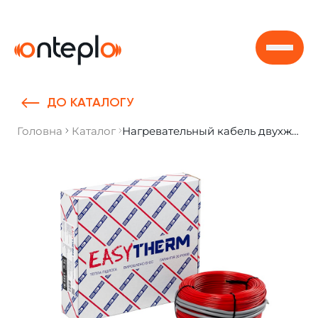
Skip to content
ДО КАТАЛОГУ
Головна
Каталог
Нагревательный кабель двухжильный Easytherm EC 75.0, 75 м. пог.