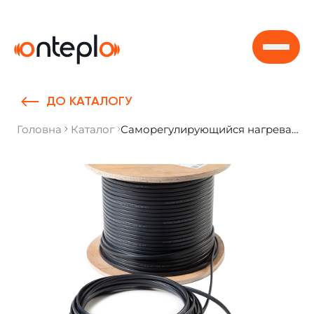
Skip to content
ДО КАТАЛОГУ
Головна
Каталог
Саморегулирующийся нагревательный кабель Easytherm SELFREG SR 17, 1 м