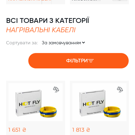
ВСІ ТОВАРИ З КАТЕГОРІЇ
НАГРІВАЛЬНІ КАБЕЛІ
Сортувати за:
ФІЛЬТРИ
Add to Compare List
Add t
1 651 ₴
1 813 ₴