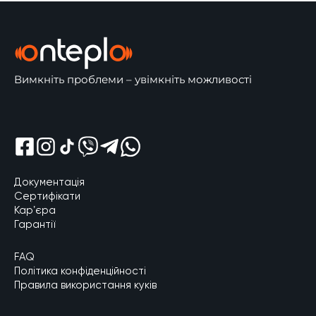
Вимкніть проблеми – увімкніть можливості
Відкрити Shreem Facebook
Відкрити Shreem Instagram
Відкрити Shreem Tik Tok
Відкрити Shreem Viber
Відкрити Shreem Telegram
Відкрити Shreem Whatsapp
Документація
Сертифікати
Карʼєра
Гарантії
FAQ
Політика конфіденційності
Правила використання куків